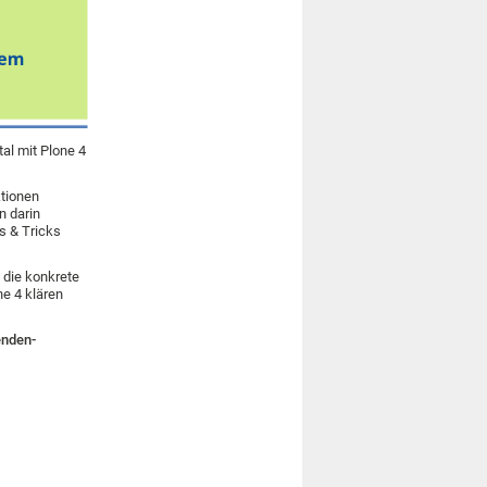
al mit Plone 4
ktionen
n darin
ps & Tricks
 die konkrete
e 4 klären
enden-