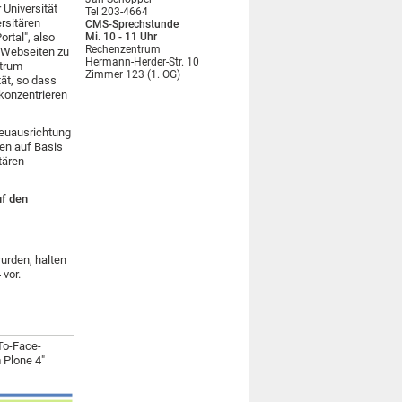
Universität
Tel 203-4664
ersitären
CMS-Sprechstunde
ortal", also
Mi. 10 - 11 Uhr
Rechenzentrum
 Webseiten zu
Hermann-Herder-Str. 10
ntrum
Zimmer 123 (1. OG)
tät, so dass
 konzentrieren
 Neuausrichtung
en auf Basis
tären
uf den
urden, halten
vor.
-To-Face-
 Plone 4"