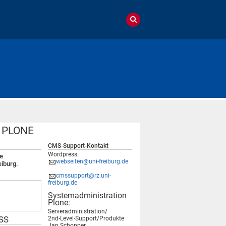
m PLONE
CMS-Support-Kontakt
Wordpress:
e
webseiten@uni-freiburg.de
eiburg.
cmssupport@rz.uni-
freiburg.de
Systemadministration
Plone:
Serveradministration/
SS
2nd-Level-Support/Produkte
Jan Schopper