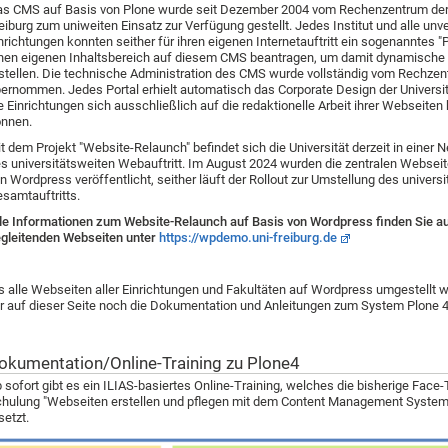
s CMS auf Basis von Plone wurde seit Dezember 2004 vom Rechenzentrum der 
eiburg zum uniweiten Einsatz zur Verfügung gestellt. Jedes Institut und alle unv
nrichtungen konnten seither für ihren eigenen Internetauftritt ein sogenanntes "P
nen eigenen Inhaltsbereich auf diesem CMS beantragen, um damit dynamische
stellen. D
ie technische Administration des CMS wurde vollständig vom Rechze
ernommen. Jedes Portal erhielt automatisch das Corporate Design
der Universi
e Einrichtungen sich ausschließlich auf die redaktionelle Arbeit ihrer Webseiten
nnen.
t dem Projekt "Website-Relaunch" befindet sich die Universität derzeit in einer
s universitätsweiten Webauftritt. Im August 2024 wurden die zentralen Webseit
n Wordpress veröffentlicht, seither läuft der Rollout zur Umstellung des universi
samtauftritts.
le Informationen zum Website-Relaunch auf Basis von Wordpress finden Sie a
gleitenden Webseiten unter
https://wpdemo.uni-freiburg.de
s alle Webseiten aller Einrichtungen und Fakultäten auf Wordpress umgestellt w
r auf dieser Seite noch die Dokumentation und Anleitungen zum System Plone 4 
okumentation/Online-Training zu Plone4
 sofort gibt es ein ILIAS-basiertes Online-Training, welches die bisherige Face
hulung "Webseiten erstellen und pflegen mit dem Content Management System
setzt.