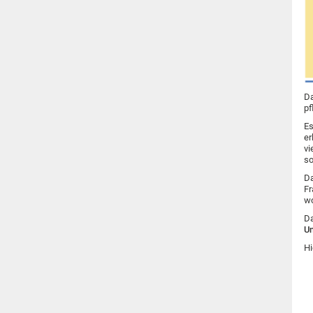
Da
pf
Es
er
vi
so
Da
Fr
wo
Da
Un
Hi