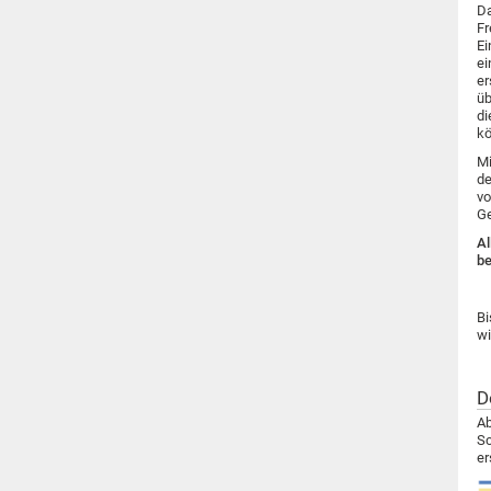
Da
Fr
Ei
ei
er
üb
di
kö
Mi
de
vo
Ge
Al
be
Bi
wi
D
Ab
Sc
er